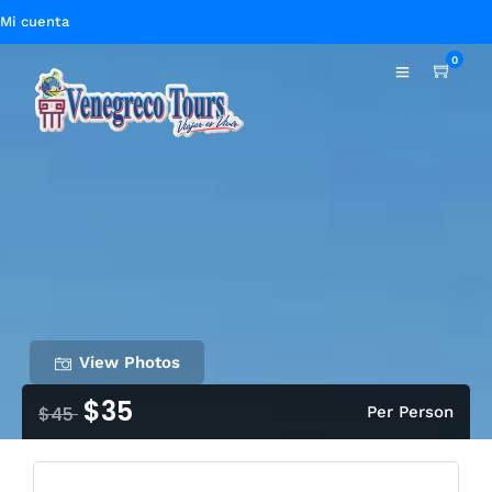
Mi cuenta
0
View Photos
$35
$45
Per Person