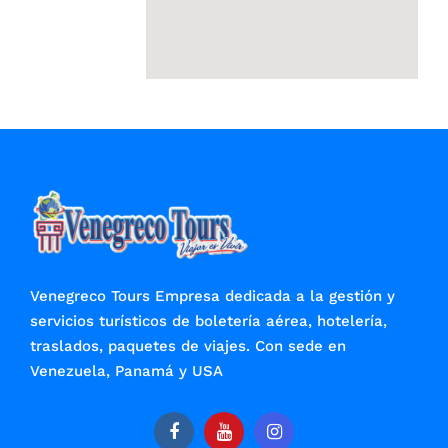
Venegreco Tours Empresa dedicada a la gestión y
servicios turísticos de boletería aérea, hotelería,
traslados, paquetes de viajes. Con sede en
Venezuela, Panamá y USA