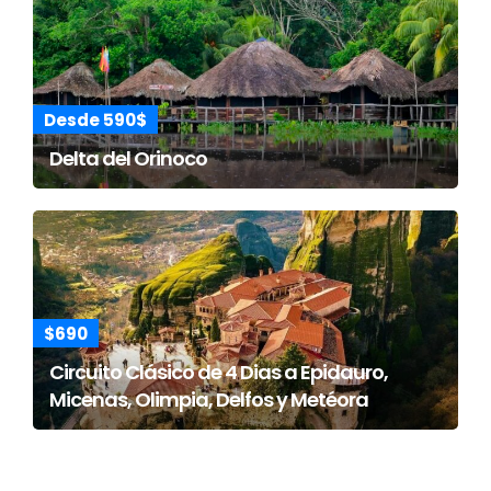
Desde 590$
Delta del Orinoco
$690
Circuito Clásico de 4 Dias a Epidauro,
Micenas, Olimpia, Delfos y Metéora