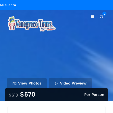
Mi cuenta
0
View Photos
Video Preview
$570
$610
Per Person