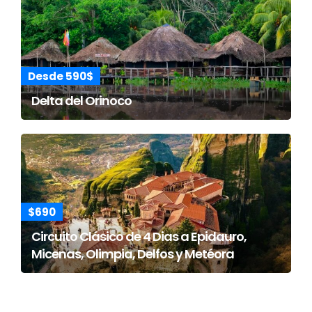
Desde 590$
Delta del Orinoco
$690
Circuito Clásico de 4 Dias a Epidauro,
Micenas, Olimpia, Delfos y Metéora