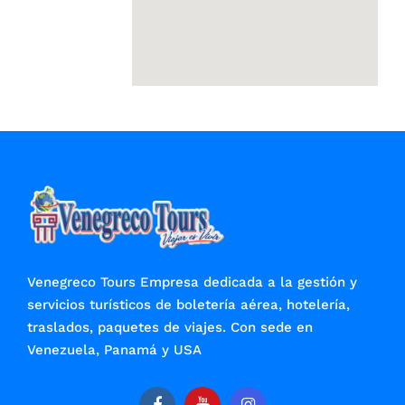
Venegreco Tours Empresa dedicada a la gestión y
servicios turísticos de boletería aérea, hotelería,
traslados, paquetes de viajes. Con sede en
Venezuela, Panamá y USA