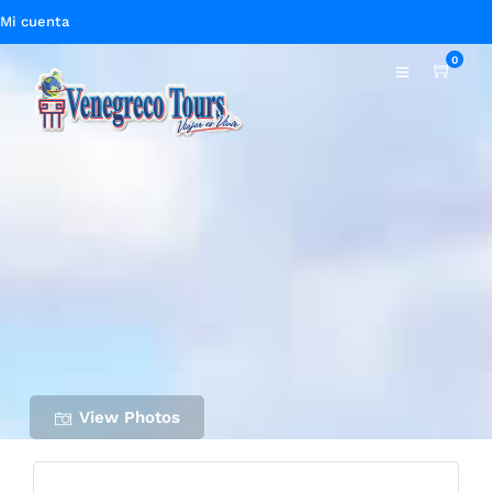
Mi cuenta
0
View Photos