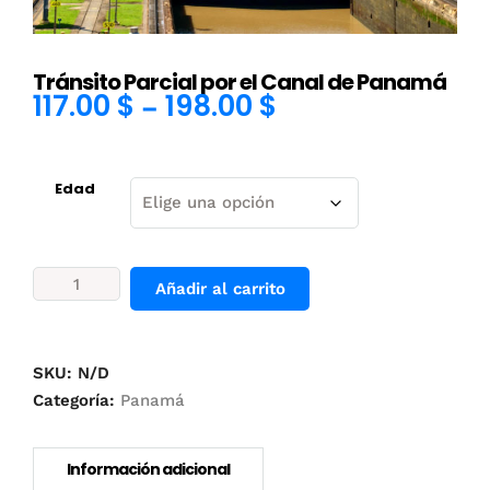
Tránsito Parcial por el Canal de Panamá
117.00
$
198.00
$
–
Edad
Tránsito
Añadir al carrito
Parcial
por
el
Canal
SKU:
N/D
de
Categoría:
Panamá
Panamá
cantidad