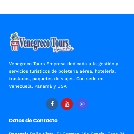
producto
tiene
múltiples
variantes.
Las
opciones
se
pueden
elegir
Venegreco Tours Empresa dedicada a la gestión y
en
servicios turísticos de boletería aérea, hotelería,
la
traslados, paquetes de viajes. Con sede en
página
Venezuela, Panamá y USA
de
producto
Datos de Contacto
Panamá:
Bella Vista, El Carmen, Via Grecia, Casa 21