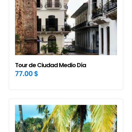
Tour de Ciudad Medio Día
77.00
$
SELECCIONAR OPCIONES
Este
producto
tiene
múltiples
variantes.
Las
opciones