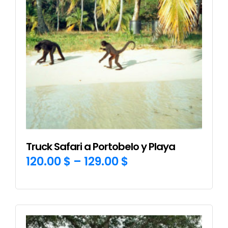
se
pueden
elegir
en
la
página
de
producto
Truck Safari a Portobelo y Playa
120.00
$
–
129.00
$
SELECCIONAR OPCIONES
Este
producto
tiene
múltiples