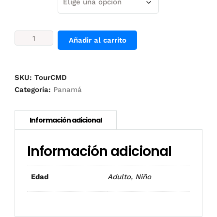
Tour
Añadir al carrito
de
Ciudad
Medio
Día
SKU:
TourCMD
cantidad
Categoría:
Panamá
Información adicional
Adulto, Niño
Edad