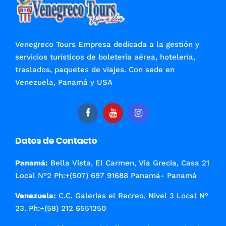
opciones
se
pueden
elegir
Venegreco Tours Empresa dedicada a la gestión y
en
servicios turísticos de boletería aérea, hotelería,
la
traslados, paquetes de viajes. Con sede en
página
Venezuela, Panamá y USA
de
producto
Datos de Contacto
Panamá:
Bella Vista, El Carmen, Via Grecia, Casa 21
Local N°2 Ph:+(507) 697 91688 Panamá- Panamá
Venezuela:
C.C. Galerias el Recreo, Nivel 3 Local N°
23. Ph:+(58) 212 6551250